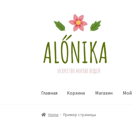
Перейти
Перейти
к
к
навигации
содержимому
Главная
Корзина
Магазин
Мой
Главная
Корзина
Магазин
Мой аккаунт
Офор
Home
Пример страницы